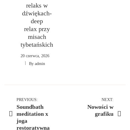
relaks w
dźwiękach-
deep
relax przy
misach
tybetańskich
20 czerwca, 2026
By
admin
Nawigacja
PREVIOUS:
NEXT:
Soundbath
Nowości w
wpisu
meditation x
grafiku
joga
restoratywna